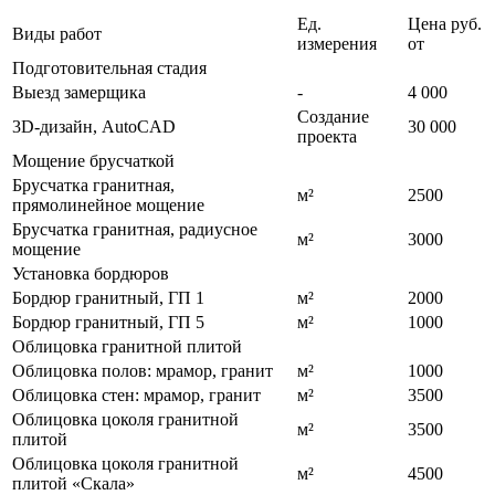
Ед.
Цена руб.
Виды работ
измерения
от
Подготовительная стадия
Выезд замерщика
-
4 000
Создание
3D-дизайн, AutoСAD
30 000
проекта
Мощение брусчаткой
Брусчатка гранитная,
м²
2500
прямолинейное мощение
Брусчатка гранитная, радиусное
м²
3000
мощение
Установка бордюров
Бордюр гранитный, ГП 1
м²
2000
Бордюр гранитный, ГП 5
м²
1000
Облицовка гранитной плитой
Облицовка полов: мрамор, гранит
м²
1000
Облицовка стен: мрамор, гранит
м²
3500
Облицовка цоколя гранитной
м²
3500
плитой
Облицовка цоколя гранитной
м²
4500
плитой «Скала»