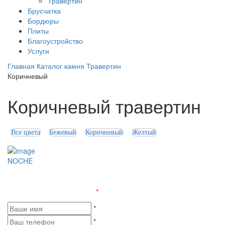
Травертин
Брусчатка
Бордюры
Плиты
Благоустройство
Услуги
Главная
Каталог камня
Травертин
Коричневый
Коричневый травертин
Все цвета
Бежевый
Коричневый
Желтый
NOCHE
Оставьте заявку и получите бесплатную консультацию
Поля, отмеченные «
*
», обязательны к заполнению
*
*