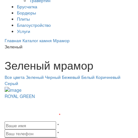
Травертин
Брусчатка
Бордюры
Плиты
Благоустройство
Услуги
Главная
Каталог камня
Мрамор
Зеленый
Зеленый мрамор
Все цвета
Зеленый
Черный
Бежевый
Белый
Коричневый
Серый
ROYAL GREEN
Оставьте заявку и получите бесплатную консультацию
Поля, отмеченные «
*
», обязательны к заполнению
*
*