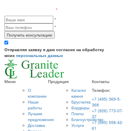
Оставьте заявку и получите бесплатную консультацию
Поля, отмеченные «
*
», обязательны к заполнению
*
*
Получить консультацию
Отправляя заявку я даю согласие на обработку
моих
персональных данных
Меню
Продукция
Контакты
О
Каталог
Телефон:
компании
камня
+7 (495) 369-5-
Наши
Брусчатка
368
работы
Бордюры
+7 (926) 773-07-
Лучшие
Плиты
37
предложения
Благоустройство
+7 (995) 558-42-
Доставка
Услуги
61
Вопрос-