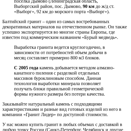
поселка Дымово (Ленинградская область,
Выборгский район, пос. Дымово,
90 км
до ж/д ст.
«Выборг», 92 км до морского порта «Выборг»).
Балтийский гранит – один из самых востребованных
декоративных материалов на отечественном рынке. Он также
успешно экспортируется во многие страны Европы, где
известен под коммерческим названием «Бурый медведь».
Выработка гранита ведется круглогодично, в
зависимости от потребностей объем добычи в
месяц составляет примерно 800 м3 блоков.
С 2005 года
камень добывается методом алмазно-
канатного пиления с разделкой отдельных
массивов буроклиновым способом. Данная
технология выработки минерала позволяет
получать блоки правильной геометрической
формы нужного размера без потери качества.
Заказывайте натуральный камень с подходящими
характеристиками и разные вид готовых изделий из него в
компании «Гранит Лидер» по доступной стоимости.
У нас можно купить гранит в любых объемах с доставкой в
любую точку России (Санкт-Петербург, Челябинск и другие